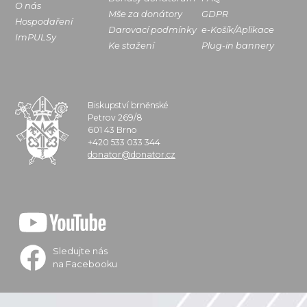
O nás
Mše za donátory
GDPR
Hospodaření
Darovací podmínky
e-Košík/Aplikace
ImPULSy
Ke stažení
Plug-in bannery
Biskupství brněnské
Petrov 269/8
601 43 Brno
+420 533 033 344
donator@donator.cz
Sledujte nás
na Facebooku