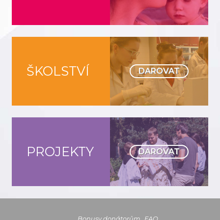
ŠKOLSTVÍ
DAROVAT
PROJEKTY
DAROVAT
Bonusy donátorům
FAQ