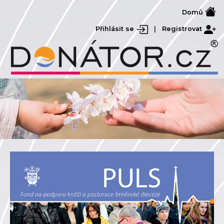
Domů
Přihlásit se
|
Registrovat