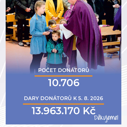
POČET DONÁTORŮ
10.706
DARY DONÁTORŮ K 5. 8. 2026
13.963.170 Kč