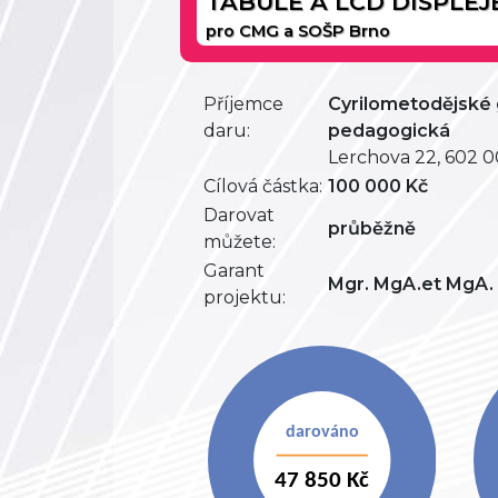
TABULE A LCD DISPLEJ
pro CMG a SOŠP Brno
Příjemce
Cyrilometodějské
daru:
pedagogická
Lerchova 22, 602 
Cílová částka:
100 000 Kč
Darovat
průběžně
můžete:
Garant
Mgr. MgA.et MgA. Š
projektu: