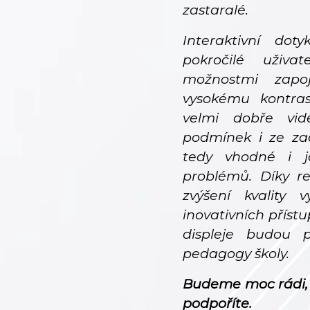
zastaralé.
Interaktivní dot
pokročilé uživa
možnostmi zapo
vysokému kontras
velmi dobře vid
podmínek i ze zad
tedy vhodné i j
problémů. Díky re
zvýšení kvality 
inovativních příst
displeje budou 
pedagogy školy.
Budeme moc rádi,
podpoříte.