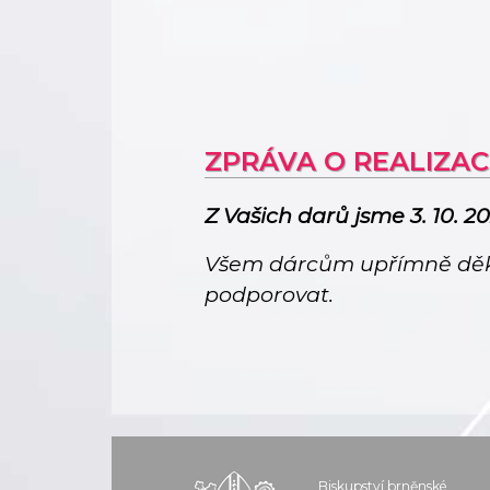
ZPRÁVA O REALIZAC
Z Vašich darů jsme 3. 10. 2
Všem dárcům upřímně děku
podporovat.
Biskupství brněnské