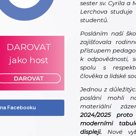
sester sv. Cyrila a
Lerchova studuje 
studentů.
Posláním naší ško
zajišťovala rodi
DAROVAT
přístupem pedagog
jako host
k odpovědnosti, s
spolu s respekt
člověka a lidské so
DAROVAT
Jednou z důležitý
poslání mohli na
materiální zá
li na Facebooku
2024/2025 proto
moderními tabu
displeji.
Nové vyba