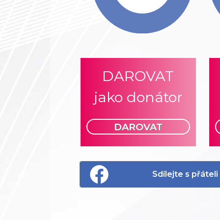
DAROVAT
jako donátor
DAROVAT
Sdílejte s přáte