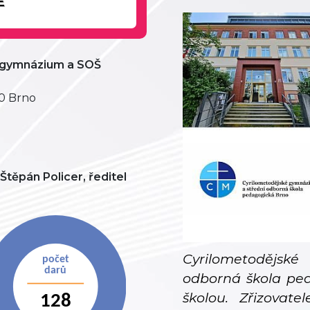
E
 gymnázium a SOŠ
00 Brno
těpán Policer, ředitel
Cyrilometodějs
odborná škola ped
školou. Zřizovat