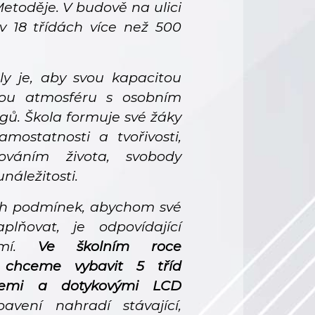
 Metoděje. V budově na ulici
v 18 třídách více než 500
ly je, aby svou kapacitou
nnou atmosféru s osobním
ů. Škola formuje své žáky
amostatnosti a tvořivosti,
ováním života, svobody
unáležitosti.
ch podmínek, abychom své
plňovat, je odpovídající
zemí.
Ve školním roce
 chceme vybavit 5 tříd
lemi a dotykovými LCD
vení nahradí stávající,