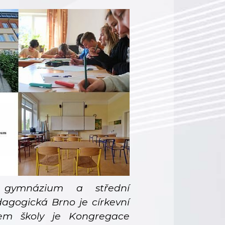
ké gymnázium a střední
agogická Brno je církevní
elem školy je Kongregace