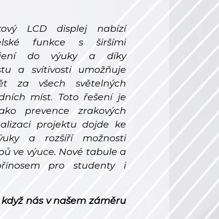
ykový LCD displej nabízí
telské funkce s širšími
jení do výuky a díky
tu a svítivosti umožňuje
ět za všech světelných
ních míst. Toto řešení je
ako prevence zrakových
alizaci projektu dojde ke
výuky a rozšíří možnosti
upů ve výuce. Nové tabule a
přínosem pro studenty i
 když nás v našem záměru