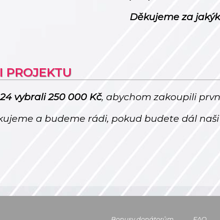
Děkujeme za jakýko
I PROJEKTU
024 vybrali 250 000 Kč
, abychom zakoupili prvn
jeme a budeme rádi, pokud budete dál naši 
Bonusy donátorům
FAQ