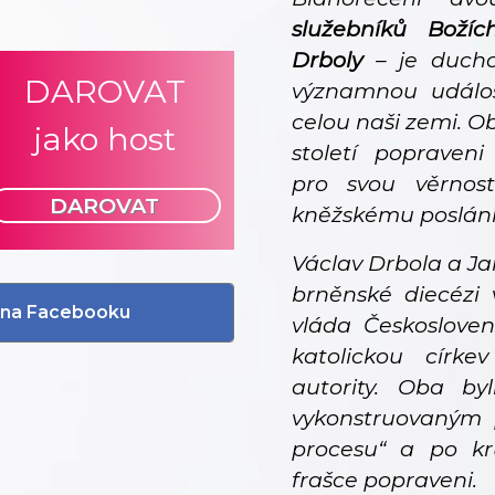
služebníků Boží
Drboly
– je duchov
DAROVAT
významnou událost
celou naši zemi. Ob
jako host
století popraven
pro svou věrnost 
DAROVAT
kněžskému poslání
Václav Drbola a Jan
brněnské diecézi 
li na Facebooku
vláda Českosloven
katolickou círke
autority. Oba byl
vykonstruovaným 
procesu“ a po kru
frašce popraveni.