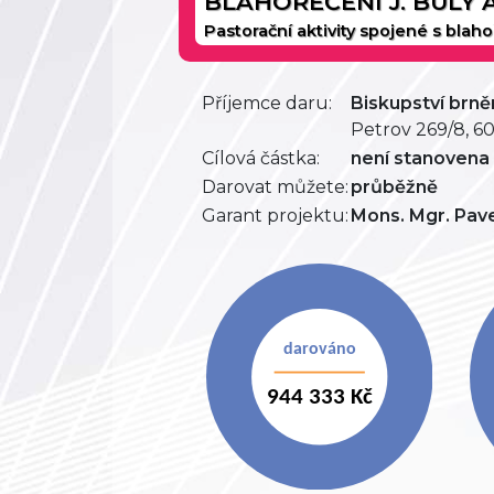
BLAHOŘEČENÍ J. BULY 
Pastorační aktivity spojené s bla
Příjemce daru:
Biskupství brn
Petrov 269/8, 6
Cílová částka:
není stanovena
Darovat můžete:
průběžně
Garant projektu:
Mons. Mgr. Pave