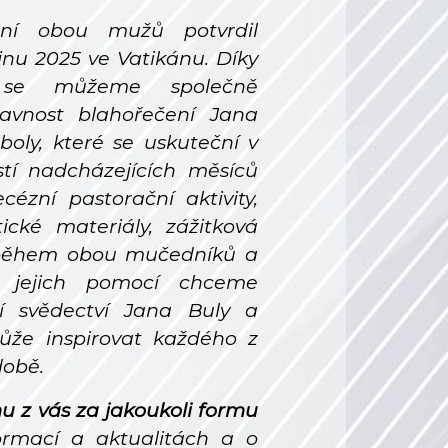
ení obou mužů potvrdil
íjnu 2025 ve Vatikánu. Díky
 se můžeme společně
lavnost blahořečení Jana
boly, které se uskuteční v
tí nadcházejících měsíců
cézní pastorační aktivity,
tické materiály, zážitková
íběhem obou mučedníků a
 S jejich pomocí chceme
ní svědectví Jana Buly a
ůže inspirovat každého z
době.
z vás za jakoukoli formu
ormací a aktualitách a o