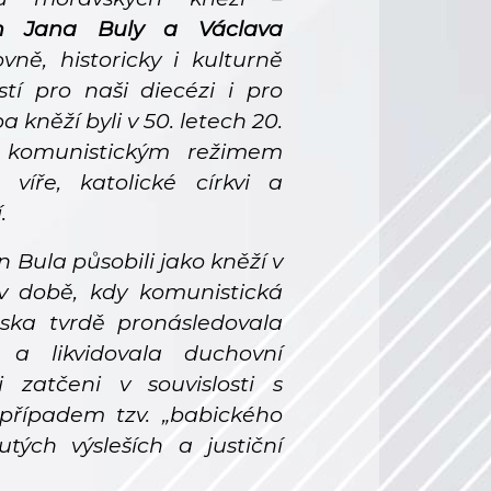
ch Jana Buly a Václava
ně, historicky i kulturně
í pro naši diecézi i pro
a kněží byli v 50. letech 20.
i komunistickým režimem
víře, katolické církvi a
.
 Bula působili jako kněží v
v době, kdy komunistická
ska tvrdě pronásledovala
v a likvidovala duchovní
i zatčeni v souvislosti s
případem tzv. „babického
tých výsleších a justiční