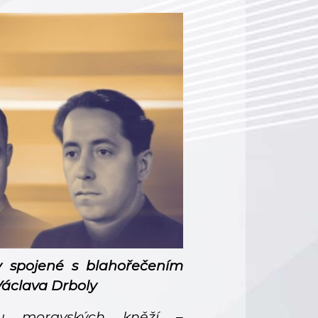
ty spojené s blahořečením
Václava Drboly
ou moravských kněží –