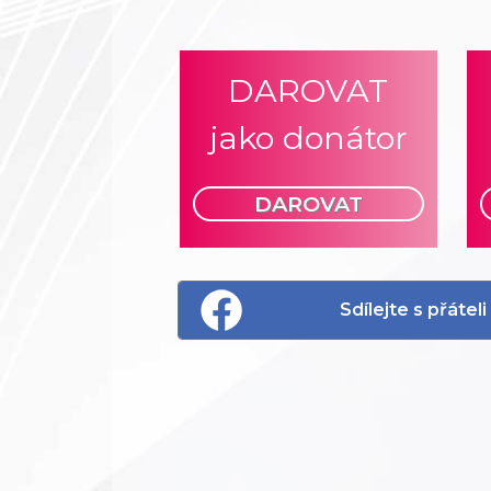
DAROVAT
jako donátor
DAROVAT
Sdílejte s přáte