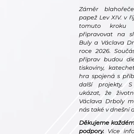
Záměr blahořeč
papež Lev XIV. v ř
tomuto kroku
připravovat na s
Buly a Václava Dr
roce 2026. Součás
příprav budou die
tiskoviny, kateche
hra spojená s př
další projekty.
ukázat, že život
Václava Drboly m
nás také v dnešní 
Děkujeme každému 
podpory.
Více inf