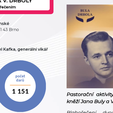
A V. DRBOLY
hořečením
ěnské
01 43 Brno
l Kafka, generální vikář
Pastorační aktivi
kněží Jana Buly a 
Blahořečení dv