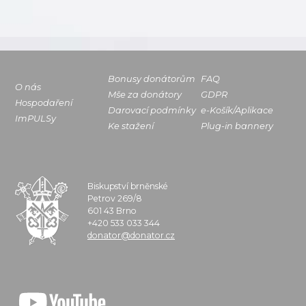
Bonusy donátorům
FAQ
O nás
Mše za donátory
GDPR
Hospodaření
Darovací podmínky
e-Košík/Aplikace
ImPULSy
Ke stažení
Plug-in bannery
Biskupství brněnské
Petrov 269/8
601 43 Brno
+420 533 033 344
donator@donator.cz