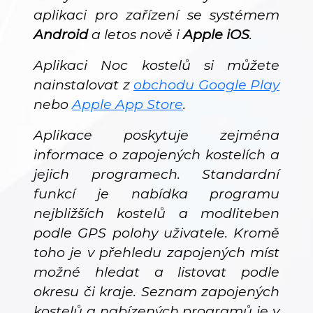
aplikaci pro zařízení se systémem
Android
a letos nově i
Apple iOS
.
Aplikaci Noc kostelů si můžete
nainstalovat z
obchodu Google Play
nebo
Apple App Store
.
Aplikace poskytuje zejména
informace o zapojených kostelích a
jejich programech. Standardní
funkcí je nabídka programu
nejbližších kostelů a modliteben
podle GPS polohy uživatele. Kromě
toho je v přehledu zapojených míst
možné hledat a listovat podle
okresu či kraje. Seznam zapojených
kostelů a nabízených programů je v