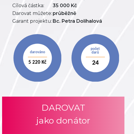
Cílová částka:
35 000 Kč
Darovat můžete:
průběžně
Garant projektu:
Bc. Petra Dolíhalová
DAROVAT
jako donátor