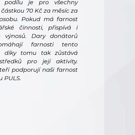
o podílu je pro všechny
 částkou 70 Kč za měsíc za
osobu. Pokud má farnost
ské činnosti, přispívá i
h výnosů. Dary donátorů
áhají farnosti tento
 a díky tomu tak zůstává
středků pro její aktivity.
eří podporují naši farnost
u PULS.