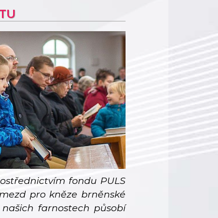
KTU
rostřednictvím fondu PULS
ní mezd pro kněze brněnské
v našich farnostech působí