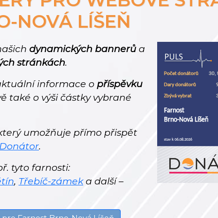
O-NOVÁ LÍŠEŇ
 našich
dynamických bannerů
a
ých stránkách
.
ktuální informace o
příspěvku
ě také o výši částky vybrané
 který umožňuje přímo přispět
 Donátor
.
. tyto farnosti:
tín
,
Třebíč-zámek
a další –