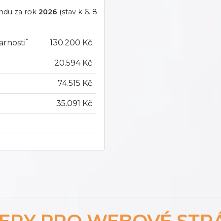
ondu za rok
2026
(stav k 6. 8.
*
arnosti
130.200 Kč
20.594 Kč
74.515 Kč
35.091 Kč
NERY PRO WEBOVÉ STR