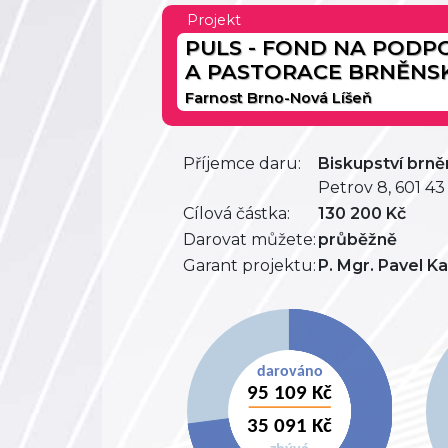
Projekt
PULS - FOND NA PODP
A PASTORACE BRNĚNSK
Farnost Brno-Nová Líšeň
Příjemce daru:
Biskupství brn
Petrov 8, 601 4
Cílová částka:
130 200 Kč
Darovat můžete:
průběžně
Garant projektu:
P. Mgr. Pavel K