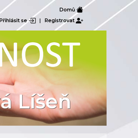
Domů
Přihlásit se
|
Registrovat
á Líšeň