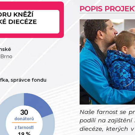
POPIS PROJE
ORU KNĚŽÍ
É DIECÉZE
ěnské
3 Brno
afka, správce fondu
Naše farnost se p
podílí na zajiště
diecéze, kterých 