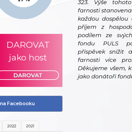
323. Výše tohot
farnosti stanovena
každou dospělou 
příjem z hospodář
podílem ze svýc
DAROVAT
fondu PULS pom
příspěvek snížit
jako host
farnosti více pro
Děkujeme všem, kt
DAROVAT
jako donátoři fond
li na Facebooku
2022
2021