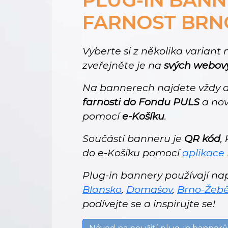
FARNOST BRN
Vyberte si z několika variant
zveřejněte je na
svých webov
Na bannerech najdete vždy a
farnosti do Fondu PULS
a nov
pomocí
e-Košíku
.
Součástí banneru je
QR kód
,
do e-Košíku pomocí
aplikace
Plug-in bannery používají např
Blansko
,
Domašov
,
Brno-Žebě
podívejte se a inspirujte se!