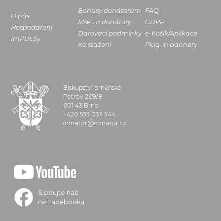
Bonusy donátorům
FAQ
O nás
Mše za donátory
GDPR
Hospodaření
Darovací podmínky
e-Košík/Aplikace
ImPULSy
Ke stažení
Plug-in bannery
Biskupství brněnské
Petrov 269/8
601 43 Brno
+420 533 033 344
donator@donator.cz
Sledujte nás
na Facebooku