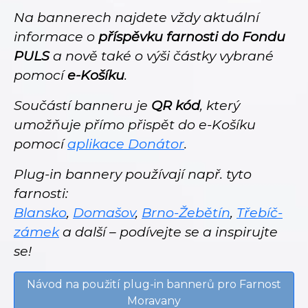
Na bannerech najdete vždy aktuální
informace o
příspěvku farnosti do Fondu
PULS
a nově také o výši částky vybrané
pomocí
e-Košíku
.
Součástí banneru je
QR kód
, který
umožňuje přímo přispět do e-Košíku
pomocí
aplikace Donátor
.
Plug-in bannery používají např. tyto
farnosti:
Blansko
,
Domašov
,
Brno-Žebětín
,
Třebíč-
zámek
a další – podívejte se a inspirujte
se!
Návod na použití plug-in bannerů pro Farnost
Moravany