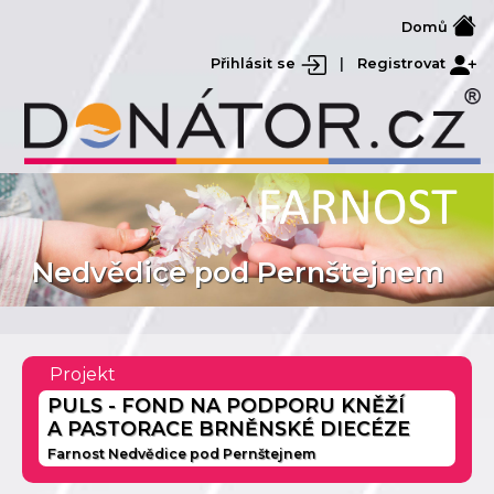
Domů
Přihlásit se
|
Registrovat
Nedvědice pod Pernštejnem
Projekt
PULS - FOND NA PODPORU KNĚŽÍ
A PASTORACE BRNĚNSKÉ DIECÉZE
Farnost Nedvědice pod Pernštejnem