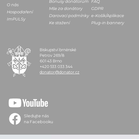
Bonusy donátorům
FAQ
O nás
Mše za donátory
GDPR
Hospodaření
Darovací podmínky
e-Košík/Aplikace
ImPULSy
Ke stažení
Plug-in bannery
Biskupství brněnské
Petrov 269/8
601 43 Brno
+420 533 033 344
donator@donator.cz
Sledujte nás
na Facebooku