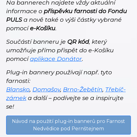
Na bannerech najdete vždy aktuální
informace o
příspěvku farnosti do Fondu
PULS
a nově také o výši částky vybrané
pomocí
e-Košíku
.
Součástí banneru je
QR kód
, který
umožňuje přímo přispět do e-Košíku
pomocí
aplikace Donátor
.
Plug-in bannery používají např. tyto
farnosti:
Blansko
,
Domašov
,
Brno-Žebětín
,
Třebíč-
zámek
a další – podívejte se a inspirujte
se!
Návod na použití plug-in bannerů pro Farnost
Nedvědice pod Pernštejnem