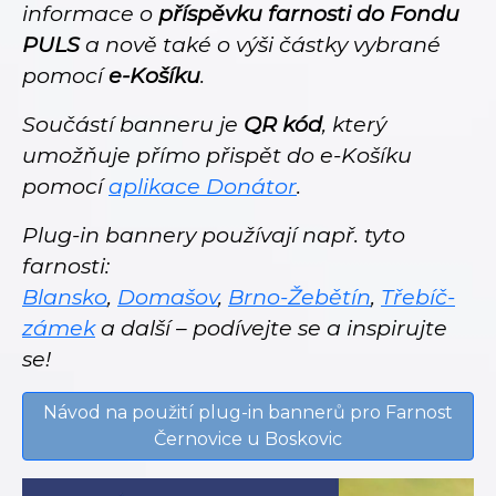
informace o
příspěvku farnosti do Fondu
PULS
a nově také o výši částky vybrané
pomocí
e-Košíku
.
Součástí banneru je
QR kód
, který
umožňuje přímo přispět do e-Košíku
pomocí
aplikace Donátor
.
Plug-in bannery používají např. tyto
farnosti:
Blansko
,
Domašov
,
Brno-Žebětín
,
Třebíč-
zámek
a další – podívejte se a inspirujte
se!
Návod na použití plug-in bannerů pro Farnost
Černovice u Boskovic