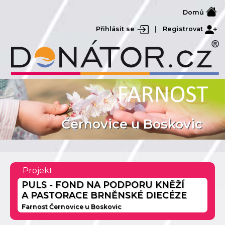
Domů
Přihlásit se
|
Registrovat
Černovice u Boskovic
Projekt
PULS - FOND NA PODPORU KNĚŽÍ
A PASTORACE BRNĚNSKÉ DIECÉZE
Farnost Černovice u Boskovic