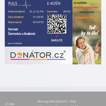
Bonusy donátorům
FAQ
O nás