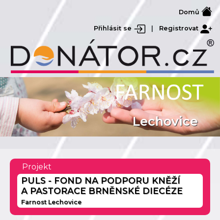
Domů
Přihlásit se
|
Registrovat
Lechovice
Projekt
PULS - FOND NA PODPORU KNĚŽÍ
A PASTORACE BRNĚNSKÉ DIECÉZE
Farnost Lechovice