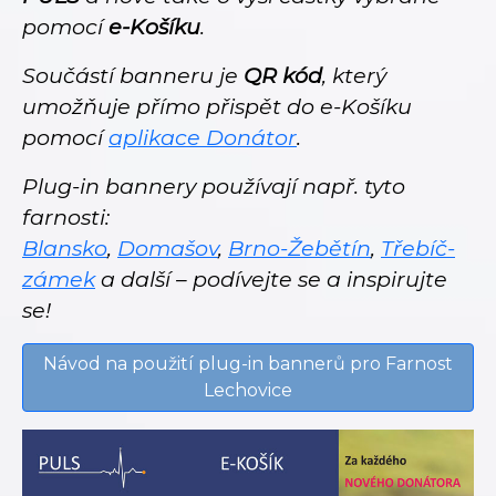
pomocí
e-Košíku
.
Součástí banneru je
QR kód
, který
umožňuje přímo přispět do e-Košíku
pomocí
aplikace Donátor
.
Plug-in bannery používají např. tyto
farnosti:
Blansko
,
Domašov
,
Brno-Žebětín
,
Třebíč-
zámek
a další – podívejte se a inspirujte
se!
Návod na použití plug-in bannerů pro Farnost
Lechovice