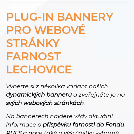
PLUG-IN BANNERY
PRO WEBOVÉ
STRÁNKY
FARNOST
LECHOVICE
Vyberte si z několika variant našich
dynamických bannerů
a zveřejněte je na
svých webových stránkách
.
Na bannerech najdete vždy aktuální
informace o
příspěvku farnosti do Fondu
PULS
a nově také o výši částky vybrané