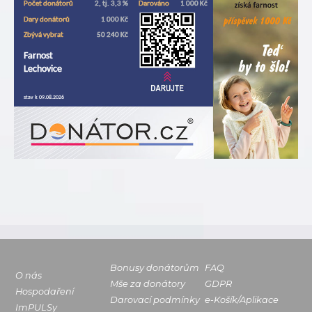
Bonusy donátorům
FAQ
O nás
Mše za donátory
GDPR
Hospodaření
Darovací podmínky
e-Košík/Aplikace
ImPULSy