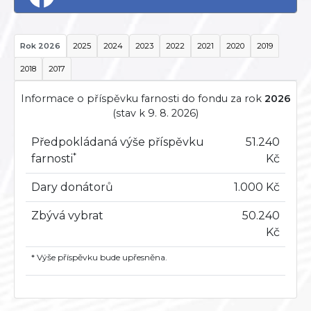
Rok 2026
2025
2024
2023
2022
2021
2020
2019
2018
2017
Informace o příspěvku farnosti do fondu za rok
2026
(stav k 9. 8. 2026)
Předpokládaná výše příspěvku
51.240
*
farnosti
Kč
Dary donátorů
1.000 Kč
Zbývá vybrat
50.240
Kč
* Výše příspěvku bude upřesněna.