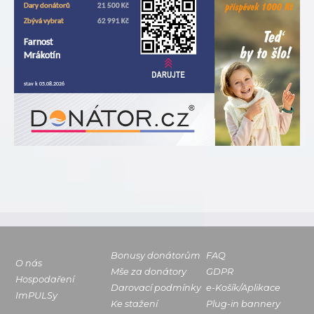
Bonusy donátorům
FAQ
O nás
Mše za donátory
GDPR
Hospodaření
Darovací podmínky
e-Košík/Aplikace
ImPULSy
Ke stažení
Plug-in bannery