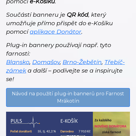
pomocí
e-Košíku
.
Součástí banneru je
QR kód
, který
umožňuje přímo přispět do e-Košíku
pomocí
aplikace Donátor
.
Plug-in bannery používají např. tyto
farnosti:
Blansko
,
Domašov
,
Brno-Žebětín
,
Třebíč-
zámek
a další – podívejte se a inspirujte
se!
Návod na použití plug-in bannerů pro Farnost
Mrákotín