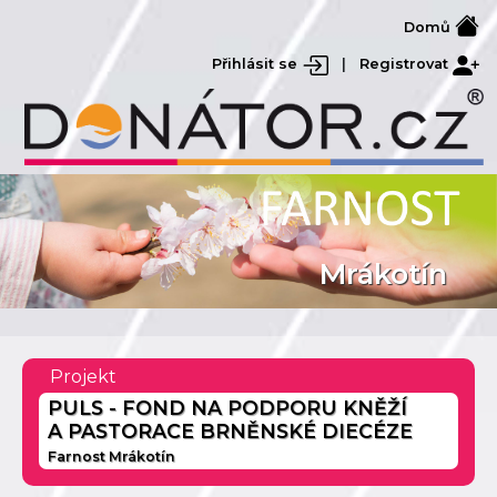
Domů
Přihlásit se
|
Registrovat
Mrákotín
Projekt
PULS - FOND NA PODPORU KNĚŽÍ
A PASTORACE BRNĚNSKÉ DIECÉZE
Farnost Mrákotín