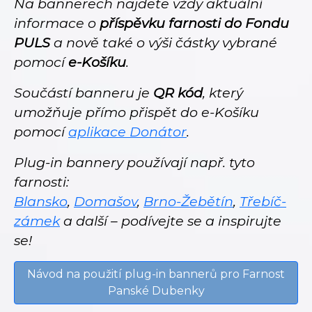
Na bannerech najdete vždy aktuální
informace o
příspěvku farnosti do Fondu
PULS
a nově také o výši částky vybrané
pomocí
e-Košíku
.
Součástí banneru je
QR kód
, který
umožňuje přímo přispět do e-Košíku
pomocí
aplikace Donátor
.
Plug-in bannery používají např. tyto
farnosti:
Blansko
,
Domašov
,
Brno-Žebětín
,
Třebíč-
zámek
a další – podívejte se a inspirujte
se!
Návod na použití plug-in bannerů pro Farnost
Panské Dubenky