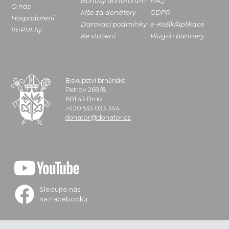
Bonusy donátorům
FAQ
O nás
Mše za donátory
GDPR
Hospodaření
Darovací podmínky
e-Košík/Aplikace
ImPULSy
Ke stažení
Plug-in bannery
Biskupství brněnské
Petrov 269/8
601 43 Brno
+420 533 033 344
donator@donator.cz
Sledujte nás
na Facebooku