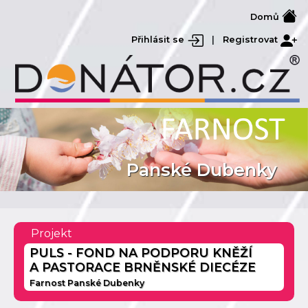
Domů
Přihlásit se
|
Registrovat
Panské Dubenky
Projekt
PULS - FOND NA PODPORU KNĚŽÍ
A PASTORACE BRNĚNSKÉ DIECÉZE
Farnost Panské Dubenky