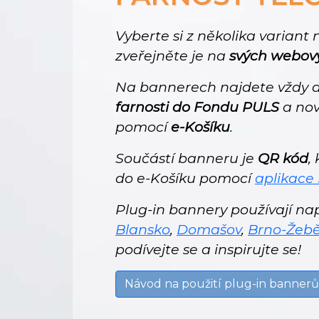
Vyberte si z několika variant
zveřejněte je na
svých webov
Na bannerech najdete vždy a
farnosti do Fondu PULS
a nov
pomocí
e-Košíku
.
Součástí banneru je
QR kód
,
do e-Košíku pomocí
aplikace
Plug-in bannery používají např
Blansko
,
Domašov
,
Brno-Žebě
podívejte se a inspirujte se!
Návod na použití plug-in bannerů