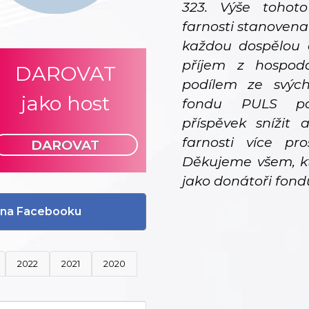
323. Výše tohot
farnosti stanovena
každou dospělou 
příjem z hospodář
DAROVAT
podílem ze svýc
jako host
fondu PULS pom
příspěvek snížit
farnosti více pro
DAROVAT
Děkujeme všem, kt
jako donátoři fond
li na Facebooku
2022
2021
2020