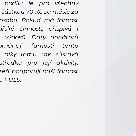
o podílu je pro všechny
 částkou 70 Kč za měsíc za
osobu. Pokud má farnost
ské činnosti, přispívá i
h výnosů. Dary donátorů
áhají farnosti tento
 a díky tomu tak zůstává
středků pro její aktivity.
eří podporují naši farnost
u PULS.