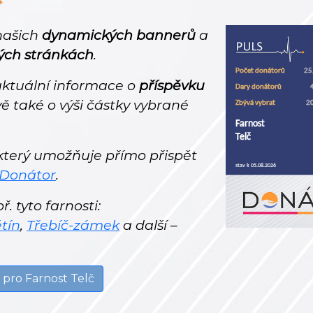
 našich
dynamických bannerů
a
ých stránkách
.
ktuální informace o
příspěvku
ě také o výši částky vybrané
 který umožňuje přímo přispět
 Donátor
.
. tyto farnosti:
tín
,
Třebíč-zámek
a další –
 pro Farnost Telč