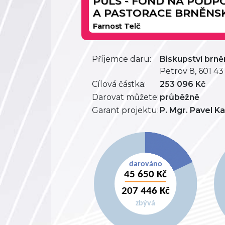
PULS - FOND NA PODP
A PASTORACE BRNĚNSK
Farnost Telč
Příjemce daru:
Biskupství brn
Petrov 8, 601 4
Cílová částka:
253 096 Kč
Darovat můžete:
průběžně
Garant projektu:
P. Mgr. Pavel K