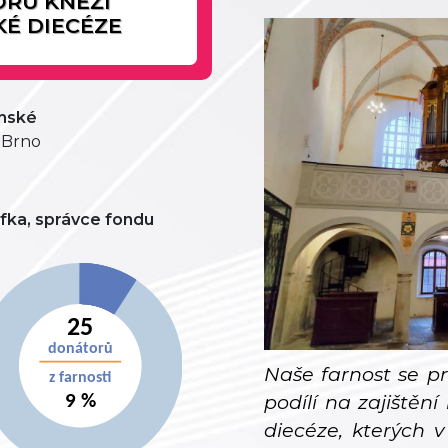
ORU KNĚŽÍ
É DIECÉZE
ěnské
3 Brno
afka, správce fondu
Naše farnost se p
podílí na zajiště
diecéze, kterých 