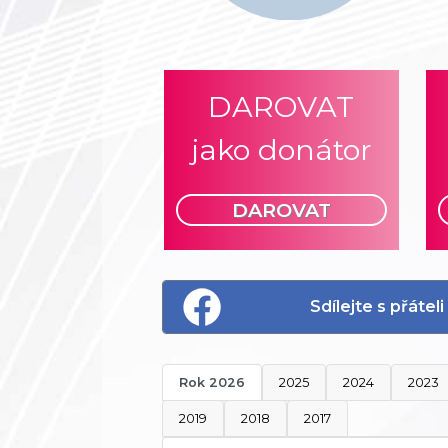
DAROVAT
jako donátor
DAROVAT
Sdílejte s přáte
Rok 2026
2025
2024
2023
2019
2018
2017