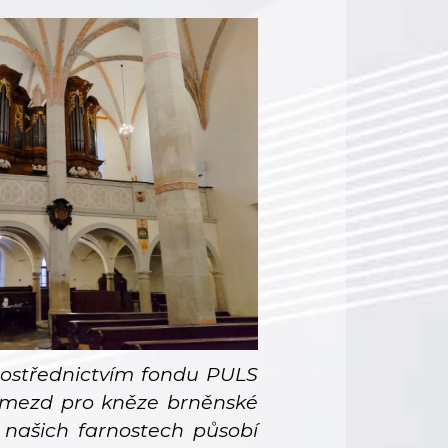
rostřednictvím fondu PULS
ní mezd pro kněze brněnské
v našich farnostech působí