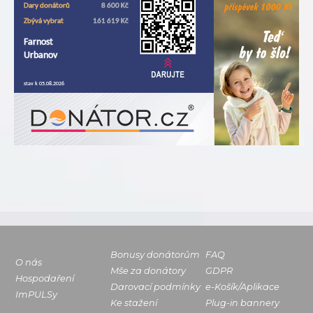
Bonusy donátorům
FAQ
O nás
Mše za donátory
GDPR
Hospodaření
Darovací podmínky
e-Košík/Aplikace
ImPULSy
Ke stažení
Plug-in bannery