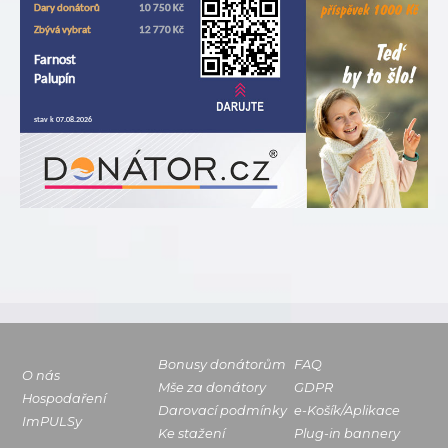
Bonusy donátorům
FAQ
O nás
Mše za donátory
GDPR
Hospodaření
Darovací podmínky
e-Košík/Aplikace
ImPULSy
Ke stažení
Plug-in bannery