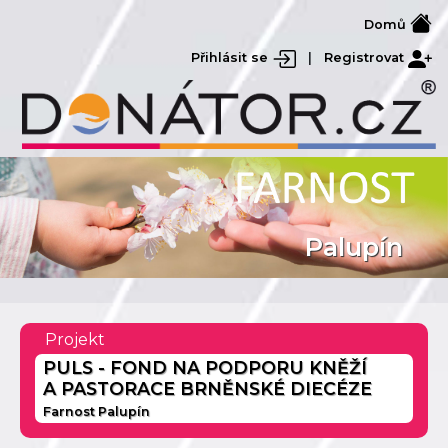
Domů
Přihlásit se
|
Registrovat
Palupín
Projekt
PULS - FOND NA PODPORU KNĚŽÍ
A PASTORACE BRNĚNSKÉ DIECÉZE
Farnost Palupín