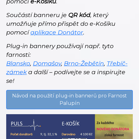
pomocí
e-Košíku
.
Součástí banneru je
QR kód
, který
umožňuje přímo přispět do e-Košíku
pomocí
aplikace Donátor
.
Plug-in bannery používají např. tyto
farnosti:
Blansko
,
Domašov
,
Brno-Žebětín
,
Třebíč-
zámek
a další – podívejte se a inspirujte
se!
Návod na použití plug-in bannerů pro Farnost
Palupín