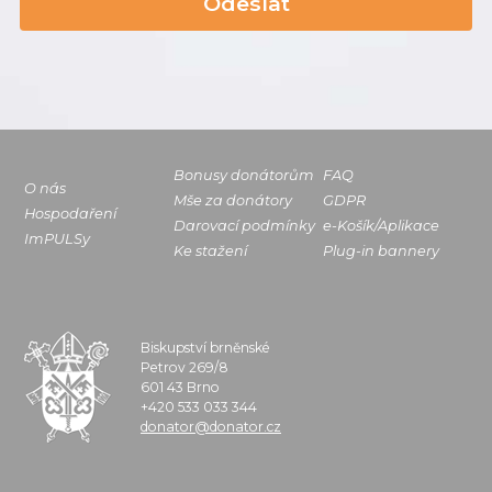
Odeslat
Bonusy donátorům
FAQ
O nás
Mše za donátory
GDPR
Hospodaření
Darovací podmínky
e-Košík/Aplikace
ImPULSy
Ke stažení
Plug-in bannery
Biskupství brněnské
Petrov 269/8
601 43 Brno
+420 533 033 344
donator@donator.cz