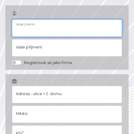
Vaše jméno:
Vaše příjmení:
Registrovat se jako firma
Adresa - ulice + č. domu:
Město:
PSČ: