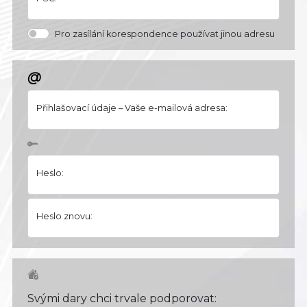
Pro zasílání korespondence používat jinou adresu
@
Přihlašovací údaje – Vaše e-mailová adresa:
Heslo:
Heslo znovu:
Svými dary chci trvale podporovat: