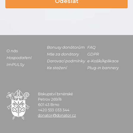
Odeslat
Bonusy donátorům
FAQ
O nás
Mše za donátory
GDPR
Hospodaření
Darovací podmínky
e-Košík/Aplikace
ImPULSy
Ke stažení
Plug-in bannery
Biskupství brněnské
Petrov 269/8
601 43 Brno
+420 533 033 344
donator@donator.cz